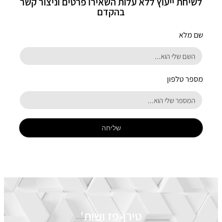
לשיחת ייעוץ ללא עלות השאירו פרטים וניצור קשר
בהקדם
שם מלא
מספר טלפון
שליחה
טירן-פז ושות'