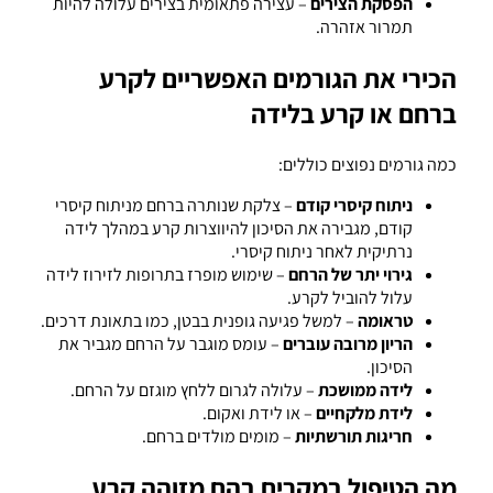
הפסקת הצירים
– עצירה פתאומית בצירים עלולה להיות
תמרור אזהרה.
הכירי את הגורמים האפשריים לקרע
ברחם או קרע בלידה
כמה גורמים נפוצים כוללים:
ניתוח קיסרי קודם
– צלקת שנותרה ברחם מניתוח קיסרי
קודם, מגבירה את הסיכון להיווצרות קרע במהלך לידה
נרתיקית לאחר ניתוח קיסרי.
גירוי יתר של הרחם
– שימוש מופרז בתרופות לזירוז לידה
עלול להוביל לקרע.
טראומה
– למשל פגיעה גופנית בבטן, כמו בתאונת דרכים.
הריון מרובה עוברים
– עומס מוגבר על הרחם מגביר את
הסיכון.
לידה ממושכת
– עלולה לגרום ללחץ מוגזם על הרחם.
לידת מלקחיים
– או לידת ואקום.
חריגות תורשתיות
– מומים מולדים ברחם.
מה הטיפול במקרים בהם מזוהה קרע