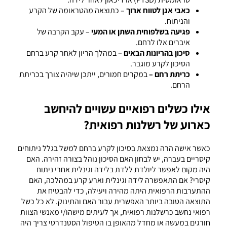
כאבי אגן לטווח ארוך
– כתוצאה מהטראומה של הקרע
והניתוח.
פגיעה בשלפוחית השתן או המעי
– עקב הקרבה של
איברים אלו לרחם.
סיכון בהריונות הבאים
– במהלך הריון לאחר קרע ברחם
הסיכון לקרע מוגבר.
כריתת רחם –
במקרים חמורים, ייתכן שיהיה צורך בכריתת
הרחם.
אילו כשלים רפואיים עשויים להיחשב
כארוע של רשלנות רפואית?
כאשר אישה הרה נמצאת בסיכון לקרע ברחם למשל בגלל ניתוחים
קיסריים בעברה, יש לבחון האם הסיכון נוהל בצורה זהירה. האם
היה מקום לאפשר ליולדת ללדת בלידה וגינלית אחרי ניתוח
קיסרי? אם התאפשרה לידה וגינלית וארע קרע במהלכה, האם
ההתערבות הרפואית היתה מהירה ויעילה, כדי להבטיח את
התוצאה הטובה ביותר האפשרית עבור האם והתינוק. לא כל כשל
רפואי נחשב כרשלנות רפואית, אך לעיתים מישהו/י מאנשי הצוות
חורגים במעשה או מחדל מהאופן בו הטיפול הסטנדרטי צריך היה