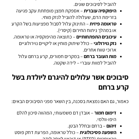
להוביל לסיבוכים שונים.
היפוקסיה עוברית
– אספקת חמצן מופחתת עקב פגיעה
בזרימת הדם, שעלולה להוביל לנזק מוחי.
טראומה פיזית
– התינוק עלול לסבול מפציעות בשל הקרע
או במהלך ניתוח החירום (קיסרי).
עיכובים התפתחותיים
– כתוצאה מהיפוקסיה או טראומה.
נזק נוירולוגי
– כולל שיתוק מוחין או ליקויים נוירולוגיים
ארוכי טווח אחרים.
מות העובר ברחם
– במקרים חמורים, קרע ברחם עלול
להוביל למוות עוברי – לידה שקטה.
סיבוכים אשר עלולים להיגרם ליולדת בשל
קרע ברחם
כאמור, גם האם נמצאת בסכנה, בין השאר מפני הסיבוכים הבאים:
דימום חמור
– אובדן דם משמעותי, המהווה סיכון להלם
היפו-וולמי.
זיהום
– ברחם ובחלל הבטן.
השפעה פסיכולוגית
– כולל טראומה, הפרעת דחק פוסט
טראומטית (PTSD) או דיכאון לאחר לידה.