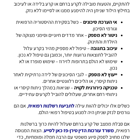
להתקיים, והטעות מובילה לקרע ברחם או קרע בלידה או לעיכוב
בחילוץ הילוד שניתן היה להימנע ממנו או לסיימו ללא נזק.
אי הערכת סיכונים
– כשל בסקירת ההיסטוריה הרפואית
וגורמי הסיכון.
ניטור לא מספק
– אחר מדדים חיוניים וסימני מצוקה של
היולדת והתינוק.
עיכוב בתגובה
– טיפול לא מספיק מהיר בקרע עלול
להוביל לתוצאות גרועות יותר, וכמובן גם טיפול לא נכון.
שימוש לא הולם בתרופות לזירוז – שימוש מופרז או לא
נכון.
ייעוץ לא מספק
– לגבי הסיכונים של לידה נרתיקית לאחר
ניתוח קיסרי, או הליכים רלוונטיים אחרים.
טכניקה כירורגית לקויה
– שגיאות במהלך ניתוח קיסרי או
ניתוחי רחם אחרים, שעלולים להוביל לקרעים עתידיים.
כשלים אלו יכולים להוות עילה
לתביעת רשלנות רפואית
, אם הם
גורמים לנזק שניתן היה למנוע בטיפול רפואי הולם.
אם סבלת ממצב של קרע ברחם שעלול להיות כרוך ברשלנות
רפואית,
משרד עורכות הדין טירן-פז כאן לסייע
. הצוות המנוסה
שלנו מחויב לספק סיוע משפטי עם הרבה חמלה ומומחיות, כדי