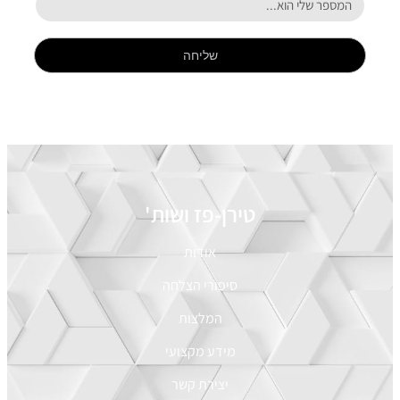
שליחה
טירן-פז ושות'
אודות
סיפורי הצלחה
המלצות
מידע מקצועי
יצירת קשר