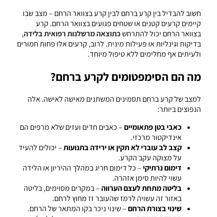
חשוב להבדיל בין קרע ברחם לבין קרע בצוואר הרחם – מצב שבו
קיימים קרעים קטנים או שטחים פגועים בצוואר הרחם. קרע
בצוואר הרחם יכול להתרחש
כתוצאה מרשלנות רפואית בלידה
,
בדיקות וגינליות או פעילות מינית. לרוב, קרעים אלו פחות חמורים
ולעיתים אף מחלימים ללא טיפול מיוחד.
מה הם הסימפטומים לקרע ברחם?
למצב של קרע ברחם תסמינים המשתנים מאישה לאישה. אלה
הנפוצים ביותר:
כאבי בטן פתאומיים
– כאבים חדים ועזים שלא מרפים הם
אינדיקטור מרכזי.
קצב לב עוברי לא תקין או ירידה בתנועות
– יכולים להעיד
על מצוקה עקב הקרע.
דימום נרתיקי
– כל דימום חריג במהלך ההיריון או הלידה
עשוי להיות סימן אזהרה.
בליטה מתחת לעצם הערווה
– במקרים מסוימים, בליטה
באזור זה עשויה לרמז שהעובר זז מחוץ לרחם.
שינוי בצורת הרחם
– שינוי ניכר בקו המתאר של הרחם.