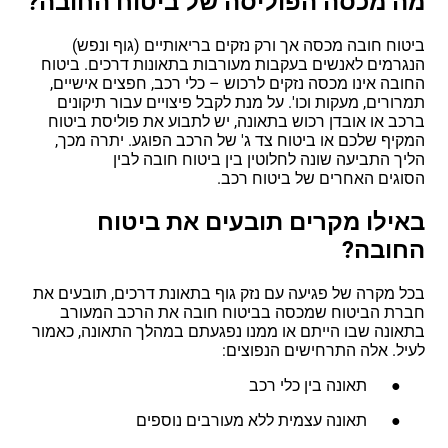
מה מכסה הפוליסה של ביטוח החובה?
ביטוח חובה מכסה אך ורק נזקים בריאותיים (גוף ונפש)
הנגרמים לאנשים בעקבות מעורבות בתאונות דרכים. ביטוח
החובה אינו מכסה נזקים לרכוש – כלי רכב, חפצים אישיים,
תמרורים, מעקות וכו'. על מנת לקבל פיצויים עבור תיקונים
ברכב או אובדן רכוש בתאונה, יש לתבוע את פוליסת ביטוח
המקיף שלכם או ביטוח צד ג' של הרכב הפוגע. יתרה מכך,
הליך התביעה שונה לחלוטין בין ביטוח חובה לבין
הסוגים האחרים של ביטוח רכב.
באילו מקרים תובעים את ביטוח
החובה?
בכל מקרה של פגיעה עם נזק גוף בתאונת דרכים, תובעים את
חברת הביטוח שמכסה בביטוח חובה את הרכב המעורב
בתאונה שבו הייתם או ממנו נפגעתם במהלך התאונה, כאמור
לעיל. אלה התרחישים הנפוצים:
● תאונה בין כלי רכב
● תאונה עצמית ללא מעורבים נוספים