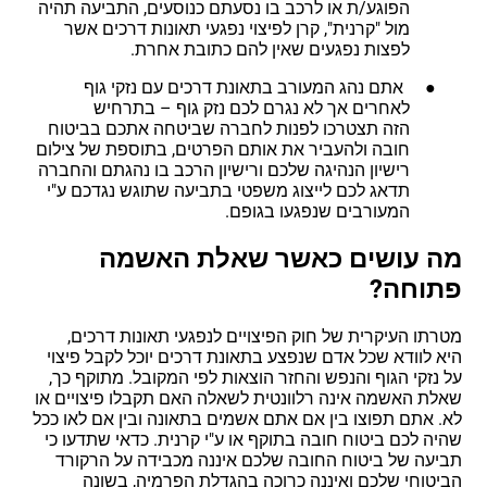
הפוגע/ת או לרכב בו נסעתם כנוסעים, התביעה תהיה
מול "קרנית", קרן לפיצוי נפגעי תאונות דרכים אשר
לפצות נפגעים שאין להם כתובת אחרת.
● אתם נהג המעורב בתאונת דרכים עם נזקי גוף
לאחרים אך לא נגרם לכם נזק גוף – בתרחיש
הזה תצטרכו לפנות לחברה שביטחה אתכם בביטוח
חובה ולהעביר את אותם הפרטים, בתוספת של צילום
רישיון הנהיגה שלכם ורישיון הרכב בו נהגתם והחברה
תדאג לכם לייצוג משפטי בתביעה שתוגש נגדכם ע"י
המעורבים שנפגעו בגופם.
מה עושים כאשר שאלת האשמה
פתוחה?
מטרתו העיקרית של חוק הפיצויים לנפגעי תאונות דרכים,
היא לוודא שכל אדם שנפצע בתאונת דרכים יוכל לקבל פיצוי
על נזקי הגוף והנפש והחזר הוצאות לפי המקובל. מתוקף כך,
שאלת האשמה אינה רלוונטית לשאלה האם תקבלו פיצויים או
לא. אתם תפוצו בין אם אתם אשמים בתאונה ובין אם לאו ככל
שהיה לכם ביטוח חובה בתוקף או ע"י קרנית. כדאי שתדעו כי
תביעה של ביטוח החובה שלכם איננה מכבידה על הרקורד
הביטוחי שלכם ואיננה כרוכה בהגדלת הפרמיה, בשונה