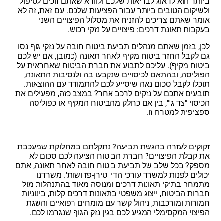
ביותר הוא לדאוג לבריאות שלכם ולוודא שאתם זוכים לטיפול
ולשיקום הטובים ביותר עבור הפציעות שלכם. עם זאת, זה לא
אומר שאתם צריכים להזניח את מסלול הפיצויים השני
בעקבות תאונת דרכים: פיצויים על נזקי רכוש.
לכן, בזמן שאתם מנהלים תביעת ביטוח חובה על נזקי גוף נסו
גם לקבל החזר ביטוח מקיף לאחר תאונה (כמובן, אם יש לכם
ביטוח מקיף). עליכם לתבוע את חברת הביטוח שאחראית על
הפוליסה, ובהתאם לכיסויים שנקבעו בה ולנסיבות התאונה,
תוכלו לקבל סכום נאה שיסייע לכם להתמודד עם ההוצאות.
תובעים אתכם על נזקים לרכב אחר? במצב כזה, מפעילים את
הכיסוי "צד ג'", בין אם כחלק מהביטוח המקיף או כפוליסה
ספציפית למטרה זו.
זקוקים לעזרה בהגשת תביעה? נתקלתם במחלוקת שמעכבת
את קבלת הפיצויים? חברת הביטוח הציעה לכם סכום לא
מספק? בכל שלב של תביעת ביטוח חובה לאחר תאונה, אתם
יכולים לפנות למשרד עורכי הדין טירן-פז ושות'. משרדנו
מתמחה בתיקי תאונות דרכים ומנוסה מאוד בהתנהלות מול
חברות הביטוח, ייצוג משפטי בתאונות דרכים קלות, בינוניות
חמורות ומורכבות, ניהול קשר עם מומחים רפואיים והשגת
הפיצוי המקסימלי המגיע לכם בגין נזק הגוף שנגרמו לכם.