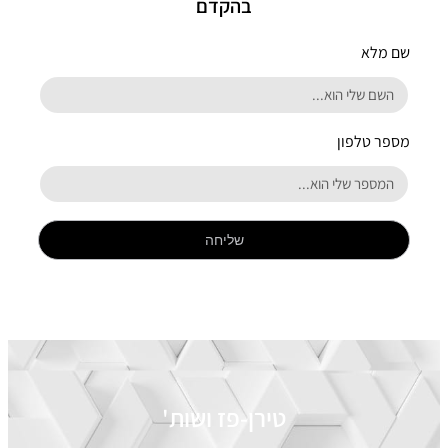
בהקדם
שם מלא
מספר טלפון
שליחה
טירן-פז ושות'