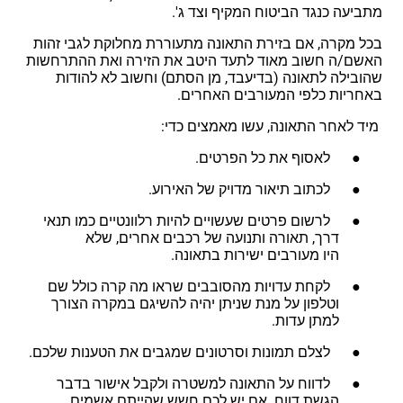
מתביעה כנגד הביטוח המקיף וצד ג'.
בכל מקרה, אם בזירת התאונה מתעוררת מחלוקת לגבי זהות
האשם/ה חשוב מאוד לתעד היטב את הזירה ואת ההתרחשות
שהובילה לתאונה (בדיעבד, מן הסתם) וחשוב לא להודות
באחריות כלפי המעורבים האחרים.
מיד לאחר התאונה, עשו מאמצים כדי:
● לאסוף את כל הפרטים.
● לכתוב תיאור מדויק של האירוע.
● לרשום פרטים שעשויים להיות רלוונטיים כמו תנאי
דרך, תאורה ותנועה של רכבים אחרים, שלא
היו מעורבים ישירות בתאונה.
● לקחת עדויות מהסובבים שראו מה קרה כולל שם
וטלפון על מנת שניתן יהיה להשיגם במקרה הצורך
למתן עדות.
● לצלם תמונות וסרטונים שמגבים את הטענות שלכם.
● לדווח על התאונה למשטרה ולקבל אישור בדבר
הגשת דווח. אם יש לכם חשש שהייתם אשמים