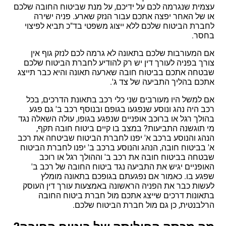
עצמית שנגרמה לכם על ידיכם, על מנת שביטוח החובה שלכם
או של האחר יפצה אתכם עבור הנזק שארע. פניה ישירה
לחברת הביטוח שלכם ללא ייצוג משפטי בד"כ תביא לפיצוי
בחסר.
אם המעורבות שלכם בתאונה לא גרמה לכם לנזק גוף אין
צורך בפניה לעורך דין יש רק להודיע לחברת הביטוח שלכם
שבטחה אתכם בביטוח חובה שארעה תאונה והיא כבר תייצג
אתכם בהליך התביעה של צד ג'.
אם למשל היו מעורבים שני כלי רכב בתאונת הדרכים, בכל
רכב היה נהג ונוסע שנפגעו בגופם ובנוסף רכב ב' גם פגע
בהולך רגל או ברוכב אופניים שנפגע בגופו, עולה השאלה נגד
מי תוגשנה התביעות? במצב בו קיים ביטוח חובה תקף,
הנהג והנוסע ברכב א' יפנו לחברת הביטוח שביטחה את רכב
א' בביטוח חובה, הנהג והנוסע ברכב ב' יפנו לחברת הביטוח
שבטחה בביטוח חובה את רכב ב' וההולך רגל או רוכב
האופניים יגיש את התביעה נגד ביטוח החובה של רכב ב'
שפגע בו. כאמור אם נפגעתם בגופכם בתאונה מומלץ
לעשות כבר את הפניה הראשונה באמצעות עורך דין העוסק
בתאונות דרכים שייצג אתכם מול חברת ביטוח החובה
הרלבנטית, כן גם מול חברת הביטוח שלכם.