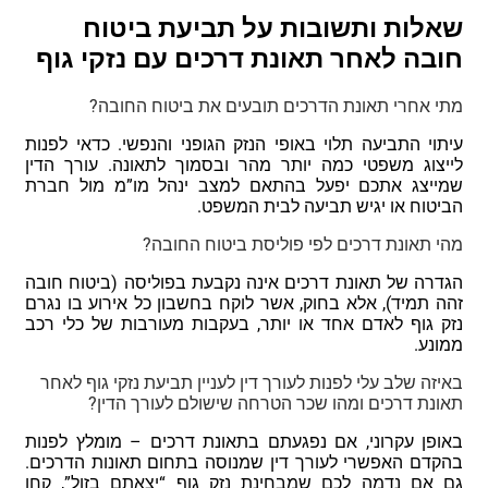
שאלות ותשובות על תביעת ביטוח
חובה לאחר תאונת דרכים עם נזקי גוף
מתי אחרי תאונת הדרכים תובעים את ביטוח החובה?
עיתוי התביעה תלוי באופי הנזק הגופני והנפשי. כדאי לפנות
לייצוג משפטי כמה יותר מהר ובסמוך לתאונה. עורך הדין
שמייצג אתכם יפעל בהתאם למצב ינהל מו”מ מול חברת
הביטוח או יגיש תביעה לבית המשפט.
מהי תאונת דרכים לפי פוליסת ביטוח החובה?
הגדרה של תאונת דרכים אינה נקבעת בפוליסה (ביטוח חובה
זהה תמיד), אלא בחוק, אשר לוקח בחשבון כל אירוע בו נגרם
נזק גוף לאדם אחד או יותר, בעקבות מעורבות של כלי רכב
ממונע.
באיזה שלב עלי לפנות לעורך דין לעניין תביעת נזקי גוף לאחר
תאונת דרכים ומהו שכר הטרחה שישולם לעורך הדין?
באופן עקרוני, אם נפגעתם בתאונת דרכים – מומלץ לפנות
בהקדם האפשרי לעורך דין שמנוסה בתחום תאונות הדרכים.
גם אם נדמה לכם שמבחינת נזק גוף “יצאתם בזול”, קחו