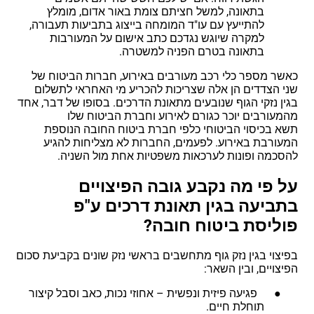
בתאונה, למשל חציתם צומת באור אדום, מומלץ
להתייעץ עם עו"ד המומחה בייצוג בתביעות תעבורה,
למקרה שיוגש נגדכם כתב אישום על המעורבות
בתאונה בטרם הפניה למשטרה.
כאשר מספר כלי רכב מעורבים באירוע, חברות הביטוח של
שני הצדדים הן אלה שצריכות להכריע מי האחראי לתשלום
בגין נזקי הגוף שנובעים מתאונת הדרכים. בסופו של דבר, אחד
מהמעורבים יוכר כגורם לאירוע וחברת הביטוח שלו
תשא בכיסוי הביטוחי כלפי חברת ביטוח החובה הנוספת
המעורבת באירוע. לפעמים, החברות לא מצליחות להגיע
להסכמה ופונות לערכאות משפטיות אחת מול השניה.
על פי מה נקבע גובה הפיצויים
בתביעה בגין תאונת דרכים ע"פ
פוליסת ביטוח חובה?
בפיצוי בגין נזק גוף מתחשבים בראשי נזק שונים בקביעת סכום
הפיצויים, ובין השאר:
● פגיעה פיזית ונפשית – אחוזי נכות, כאב וסבל קיצור
תוחלת חיים.