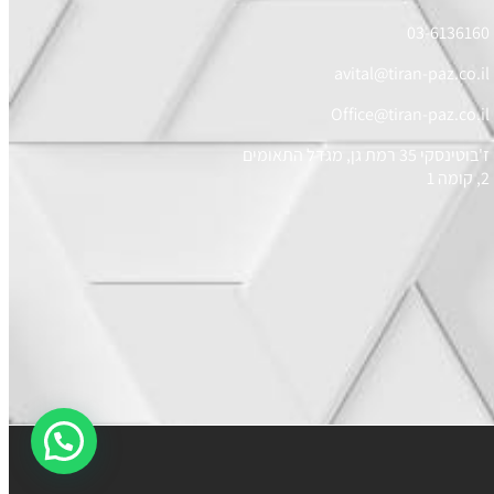
03-6136160
avital@tiran-paz.co.il
Office@tiran-paz.co.il
ז'בוטינסקי 35 רמת גן, מגדל התאומים
2, קומה 1
לשאלות בווצאפ