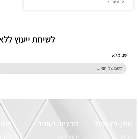
קרא עוד »
לשיחת ייעוץ ללא
שם מלא
טירן-פז ושות'
מדיניות האתר
תחומ
אודות
תקנון האתר
עורך ד