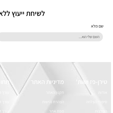
לשיחת ייעוץ ללא
שם מלא
טירן-פז ושות'
מדיניות האתר
תחומ
אודות
תקנון האתר
עורך ד
סיפורי הצלחה
הצהרת נגישות
עורך ד
המלצות
מפת אתר
עורך די