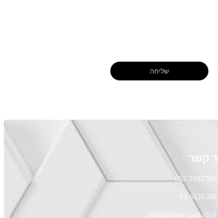
שליחה
ר קשר
052-2952782
03-6136160
avital@tiran-paz.co.il