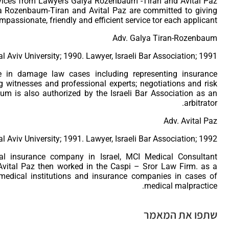
ervices from Lawyers Galya Rozenbaum -Tiran and Avital Paz
a Rozenbaum-Tiran and Avital Paz are committed to giving
mpassionate, friendly and efficient service tor each applicant.
Adv. Galya Tiran-Rozenbaum
l Aviv University; 1990. Lawyer, Israeli Bar Association; 1991.
 in damage law cases including representing insurance
ng witnesses and professional experts; negotiations and risk
 is also authorized by the Israeli Bar Association as an
arbitrator.
Adv. Avital Paz
l Aviv University; 1991. Lawyer, Israeli Bar Association; 1992.
cal insurance company in Israel, MCI Medical Consultant
vital Paz then worked in the Caspi – Sror Law Firm. as a
medical institutions and insurance companies in cases of
medical malpractice.
שתפו את המאמר