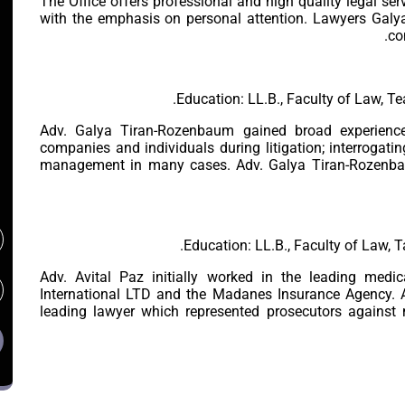
The Office offers professional and high quality legal s
with the emphasis on personal attention. Lawyers Galy
co
Education: LL.B., Faculty of Law, Tea
Adv. Galya Tiran-Rozenbaum gained broad experience
companies and individuals during litigation; interrogati
management in many cases. Adv. Galya Tiran-Rozenbaum
Education: LL.B., Faculty of Law, Ta
Adv. Avital Paz initially worked in the leading medi
International LTD and the Madanes Insurance Agency. A
leading lawyer which represented prosecutors against 