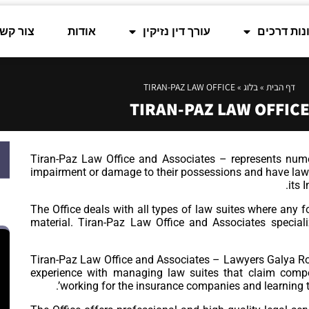
נות דרכים
עורך דין נזיקין
אודות
צור קש
דף הבית
»
בלוג
»
TIRAN-PAZ LAW OFFICE
TIRAN-PAZ LAW OFFIC
Tiran-Paz Law Office and Associates – represents nume
impairment or damage to their possessions and have law 
its 
The Office deals with all types of law suites where any
material. Tiran-Paz Law Office and Associates special
Tiran-Paz Law Office and Associates – Lawyers Galya Ro
experience with managing law suites that claim compe
working for the insurance companies and learning t