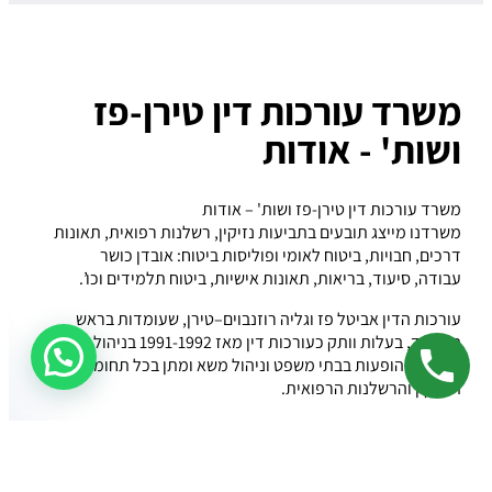
משרד עורכות דין טירן-פז
ושות' - אודות
משרד עורכות דין טירן-פז ושות' – אודות
משרדנו מייצג תובעים בתביעות נזיקין, רשלנות רפואית, תאונות
דרכים, חבויות, ביטוח לאומי ופוליסות ביטוח: אובדן כושר
עבודה, סיעוד, בריאות, תאונות אישיות, ביטוח תלמידים וכו’.
עורכות הדין אביטל פז וגליה רוזנבוים–טירן, שעומדות בראש
המשרד, בעלות וותק כעורכות דין מאז 1991-1992 בניהול
לשאלות בווצאפ
תביעות, הופעות בבתי משפט וניהול משא ומתן בכל תחומי
הנזיקין והרשלנות הרפואית.
השותפות במשרד יצגו בעבר, במקרים רבים, חברות ביטוח
ורופאים, כך מתאפשר לנו להשתמש בנסיון רב שצברנו ולעמוד
מול חברות הביטוח בבית המשפט.