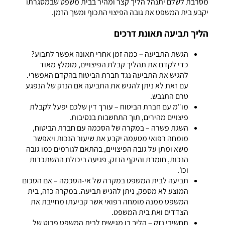
מסרבת לשלם יתנהל הליך קצר ומהיר בבית משפט שבמסגרתו
יקבע בית המשפט את גובה הפיצוי התכוף ומשך הזמן.
הליך תביעה תאונת דרכים
הגשת התביעה – כמה זמן אחרי תאונה אפשר לתבוע?
כדי לקדם את תהליך קבלת הפיצויים, מומלץ מאוד
להגיש את התביעה נגד חברת הביטוח בהקדם האפשרי.
עם זאת לא ניתן להגיש את התביעה אם הנזק של הנפגע
טרם התגבש.
מו"מ עם חברת הביטוח – עורך דין שלכם יפעל לקבלת
פיצויים מהירים, תוך התחשבות בנסיבות.
השגת פשרה – במקרה של הסכמה עם חברת הביטוח,
מומחה רפואי מטעמה יקבע את שיעור הנכות ויאפשר
משא ומתן על גובה הפיצויים, בהתאם לגורמים כמו גובה
הנכות, חומרת והיקף הנזק, פגיעה ביכולת ההשתכרות
וכו'.
תביעה לבית המשפט במקרה של אי-הסכמה – אם הסכום
המוצע לא מספק, ניתן להגיש תביעה. במקרה כזה, בית
המשפט ממנה מומחה רפואי אשר קביעתו מחייבת את
הצדדים ואת בית המשפט.
תחשיבי נזק – הליך בו מגישים לבית המשפט פרוט של