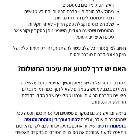
ראשי הנזק מגובים במסמכים.
ניהול שלב הוכחות – חברת הביטוח והתובע מגישים
תצהירים ומנהלים חקירות נגדיות.
שלב הסיכומים וקבלת פסק הדין – לאחר חקירות
המומחים ושמיעת העדים, השופט נותן פסק דין וקובע את
סכום הפיצויים הסופי.
חשוב לציין: אורך כל שלב עשוי להשתנות, זהו רק תיאור כללי של
תיק תאונת דרכים מורכב יחסית.
האם יש דרך למנוע את עיכוב התשלום?
אמרנו, ונחזור על זה שוב: אופן ומשך הטיפול בתביעה שלכם,
תלוי גם בכם. למעשה, במקום לשאול תוך כמה זמן מקבלים
פיצויים מחברת הביטוח, אנחנו ממליצים שתתמקדו בקבלת
ההחלטות הנכונות.
בראש ובראשונה, גם במקרים פשוטים ועל אחת כמה וכמה ככל
שהמורכבות עולה, עליכם
לבחור עורך דין מומחה ומנוסה
בתאונות דרכים
, שילווה אתכם בתיק, יעזור לכם לקדם הליכים
ויתאמץ להשיג עבורכם את הפיצויים המירביים בהקדם האפשרי.