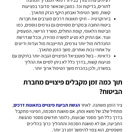
לעיתים עולה צורך בבירור רפואי המצריך המתנה
לתורים, בדיקות וכו'. כמובן שכאשר מדובר בפציעות
קשות, משך הטיפול ואבחון היקף הנזק מתארך.
ביורוקרטיה – תיקי תאונות דרכים מערבים את חברות
ביטוח החובה ובמקרים מסוימים גם גורמים נוספים, כמו
הביטוח הלאומי, קופת החולים, משרד הרישוי, המעסיק
ועוד. אם התיק לא מגיע לפשרה מהירה, וככל שנדרשת
התנהלות מול יותר גורמים, התייצבות מול ועדות ודיונים
על אחוזי נכות ואחרים, משך הזמן מתארך.
כדאיות – בשל פוטנציאל הפיצויים הגבוה יותר בתיקים עם
פגיעות קשות, בדרך כלל לא ניתן לסיים את ההליך
בפשרה, ולכן בהכרח משך הטיפול ארוך יותר.
תוך כמה זמן מקבלים פיצויים מחברת
הביטוח?
ציר הזמן משתנה. לאחר
הגשת תביעת פיצויים בתאונות דרכים
,
מתחיל שלב של משא ומתן. אם מושגת הסכמה, הפיצוי מתקבל
בדרך כלל תוך מספר שבועות, כלומר חודשים מספר מהגשת
התביעה; אם לא מושגת הסכמה והתהליך כרוך בהליכים
משפטיים, הוא צפוי להימשך זמן רב יותר.