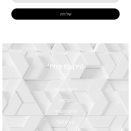
שליחה
טירן-פז ושות'
אודות
סיפורי הצלחה
המלצות
מידע מקצועי
יצירת קשר