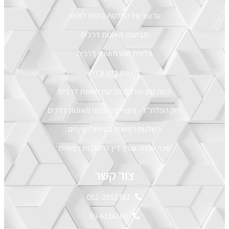
ערעור על החלטת ביטוח לאומי
תביעות תאונות דרכים
צליפת שוט תאונת דרכים
תאונת פגע וברח
כמה זמן אורכת תביעת תאונת דרכים
חוק הפלת"ד - פיצויים לנפגעי תאונות דרכים
רשלנות רפואית בטיפולי שיניים
שכר טרחה עורך דין לרשלנות רפואית
צור קשר
052-2952782
03-6136160