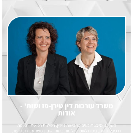
משרד עורכות דין טירן-פז ושות' -
אודות
משרדנו מייצג תובעים בתביעות נזיקין, רשלנות רפואית, תאונות
דרכים, חבויות, ביטוח לאומי ופוליסות ביטוח: אובדן כושר עבודה, סיעוד,