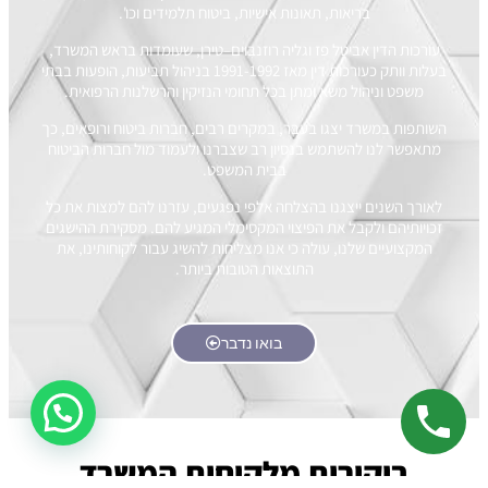
בריאות, תאונות אישיות, ביטוח תלמידים וכו'.
עורכות הדין אביטל פז וגליה רוזנבוים–טירן, שעומדות בראש המשרד,
בעלות וותק כעורכות דין מאז 1991-1992 בניהול תביעות, הופעות בבתי
משפט וניהול משא ומתן בכל תחומי הנזיקין והרשלנות הרפואית.
השותפות במשרד יצגו בעבר, במקרים רבים, חברות ביטוח ורופאים, כך
מתאפשר לנו להשתמש בנסיון רב שצברנו ולעמוד מול חברות הביטוח
בבית המשפט.
לאורך השנים ייצגנו בהצלחה אלפי נפגעים, עזרנו להם למצות את כל
זכויותיהם ולקבל את הפיצוי המקסימלי המגיע להם. מסקירת ההישגים
המקצועיים שלנו, עולה כי אנו מצליחות להשיג עבור לקוחותינו, את
התוצאות הטובות ביותר.
בואו נדבר
ביקורות מלקוחות המשרד