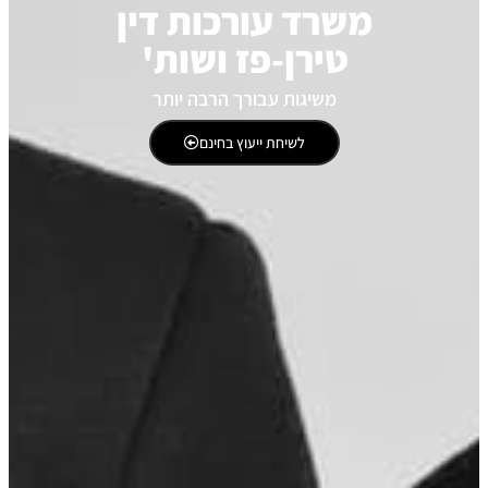
משרד עורכות דין
טירן-פז ושות'
משיגות עבורך הרבה יותר
לשיחת ייעוץ בחינם