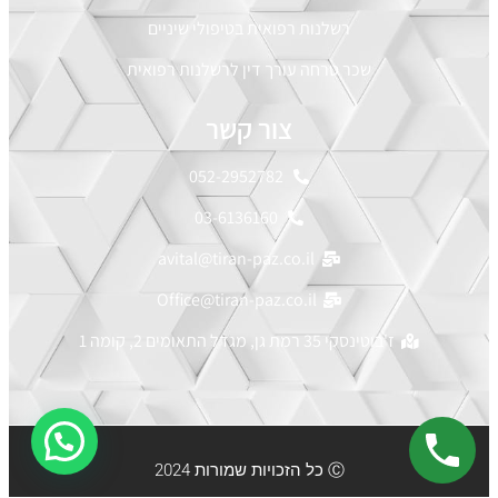
רשלנות רפואית בטיפולי שיניים
שכר טרחה עורך דין לרשלנות רפואית
צור קשר
052-2952782
03-6136160
avital@tiran-paz.co.il
Office@tiran-paz.co.il
ז'בוטינסקי 35 רמת גן, מגדל התאומים 2, קומה 1
Ⓒ כל הזכויות שמורות 2024