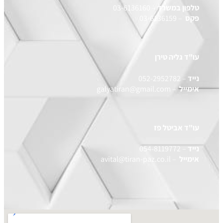
טלפון במשרד
– 03-6136160
פקס
– 03-6136159
עו"ד גליה טירן
נייד
–
052-2952782
אימייל
–
galyatiran@gmail.com
עו"ד אביטל פז
נייד
–
054-8119772
אימייל
–
avital@tiran-paz.co.il